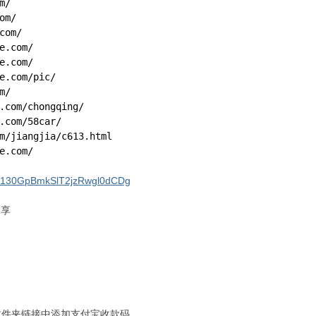
m/
om/
com/
e.com/
e.com/
e.com
/pic/
m/
.com
/chongqing/
.com
/58car/
m
/jiangjia/
c613.html
e.com/
/s/130GpBmkSlT2jzRwgl0dCDg
分享
文件夹链接中添加支付宝收款码。