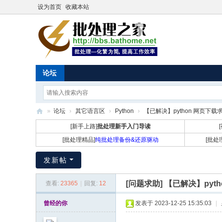
设为首页
收藏本站
论坛
»
论坛
›
其它语言区
›
Python
›
【已解决】python 网页下载求助
批
[新手上路]
批处理新手入门导读
处
[批处理精品]
纯批处理备份&还原驱动
[批处
理
发新帖
之
家
[问题求助]
【已解决】pyth
查看:
23365
|
回复:
12
曾经的你
发表于 2023-12-25 15:35:03
|