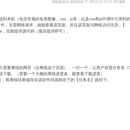
本帖最后由 曾经的你 于 2023-12-26 21:38 编辑
离线到本机（包含常规的各类图像，css，js等；以及css和js中调中引用
文件，无需网络请求，就能查看该页面，并且该页面与网络访问无异。】
成exe，且能提供源代码（最后提供即可）。
输入需要离线的网页（仅离线这个页面），一行一个；让用户设置任务名（
线下载。（需要一个大概的离线进度条，能查看下载进度）
上运行，将离线结果储存在该软件同源路径下的【任务名】路径下。