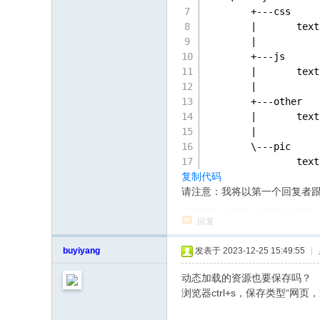
        +---css
        |       text
        |
        +---js
        |       text
        |
        +---other
        |       text
        |
        \---pic
                text
复制代码
请注意：我将以第一个回复者
回复
buyiyang
发表于 2023-12-25 15:49:55
|
动态加载的资源也要保存吗？
浏览器ctrl+s，保存类型“网