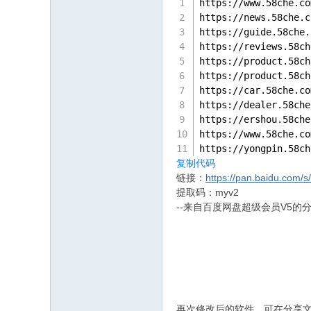
https:
//
www.
58
che.co
https:
//
news.
58
che.c
https:
//gui
de.
58
che.
https:
//
reviews.
58
ch
https:
//
product.
58
ch
https:
//
product.
58
ch
https:
//
car.
58
che.co
https:
//
dealer.
58
che
https:
//
ershou.
58
che
https:
//
www.
58
che.co
https:
//y
ongpin.
58
ch
复制代码
链接：
https://pan.baidu.com
提取码：myv2
--来自百度网盘超级会员V5的
再次修改后的软件，可在分享