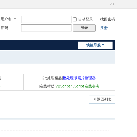
切
换
用户名
自动登录
找回密码
到
宽
密码
注册
登录
版
快捷导航
程
[批处理精品]
批处理版照片整理器
具
[在线帮助]
VBScript / JScript 在线参考
返回列表